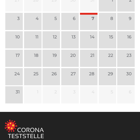
27
28
29
30
31
1
2
3
4
5
6
7
8
9
10
11
12
13
14
15
16
17
18
19
20
21
22
23
24
25
26
27
28
29
30
31
1
2
3
4
5
6